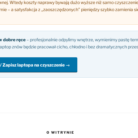
ównej. Wtedy koszty naprawy bywają dużo wyższe niż samo czyszczeni
rmie – a satysfakcja z „zaoszczędzonych” pieniędzy szybko zamienia się
w dobre ręce
– profesjonalnie odpylimy wnętrze, wymienimy pastę te
laptop znów będzie pracował cicho, chłodno i bez dramatycznych przes
 / Zapisz laptopa na czyszczenie →
O WITRYNIE