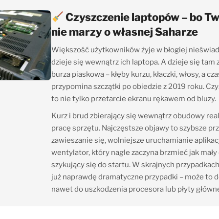
Czyszczenie laptopów – bo Tw
nie marzy o własnej Saharze
Większość użytkowników żyje w błogiej nieświa
dzieje się wewnątrz ich laptopa. A dzieje się tam
burza piaskowa – kłęby kurzu, kłaczki, włosy, a cz
przypomina szczątki po obiedzie z 2019 roku. Cz
to nie tylko przetarcie ekranu rękawem od bluzy.
Kurz i brud zbierający się wewnątrz obudowy rea
pracę sprzętu. Najczęstsze objawy to szybsze pr
zawieszanie się, wolniejsze uruchamianie aplikacj
wentylator, który nagle zaczyna brzmieć jak mał
szykujący się do startu. W skrajnych przypadkach
już naprawdę dramatyczne przypadki – może to 
nawet do uszkodzenia procesora lub płyty główne