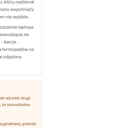
z, który nazbierał
prostu wepchnięty
am nie wyjdzie.
yszczenie laptopa
zewodzącej na
– karcie
na termopadów na
ie odpylony
nak odcinek drugi:
, że samodzielne
sygnałowej, gniazda