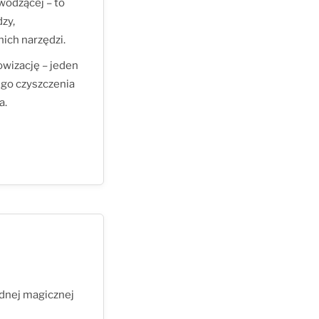
odzącej – to
zy,
ich narzędzi.
owizację – jeden
ego czyszczenia
a.
ednej magicznej