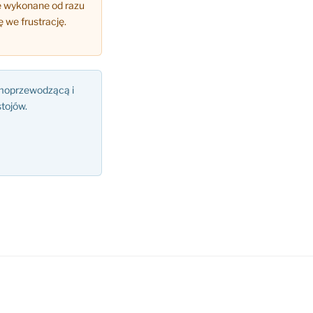
e wykonane od razu
 we frustrację.
rmoprzewodzącą i
tojów.