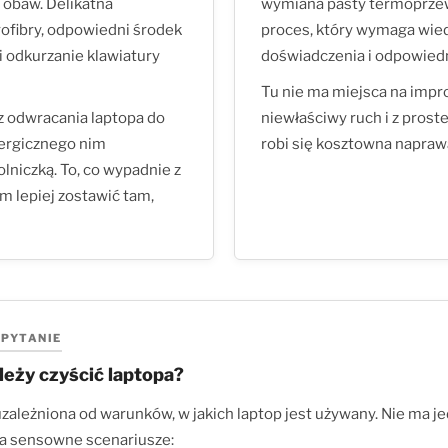
z obaw. Delikatna
wymiana pasty termoprzew
rofibry, odpowiedni środek
proces, który wymaga wied
 odkurzanie klawiatury
doświadczenia i odpowiedn
Tu nie ma miejsca na impr
z odwracania laptopa do
niewłaściwy ruch i z prost
nergicznego nim
robi się kosztowna napraw
olniczką. To, co wypadnie z
m lepiej zostawić tam,
PYTANIE
leży czyścić laptopa?
zależniona od warunków, w jakich laptop jest używany. Nie ma j
dwa sensowne scenariusze: