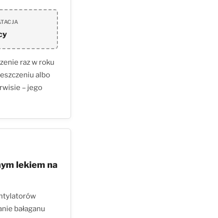
ATACJA
cy
zenie raz w roku
ieszczeniu albo
rwisie – jego
nym lekiem na
ntylatorów
anie bałaganu