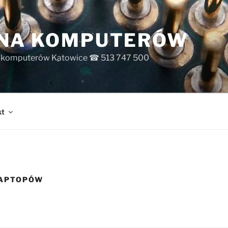
INA KOMPUTERÓW
s komputerów Katowice ☎ 513 747 500
kt
LAPTOPÓW