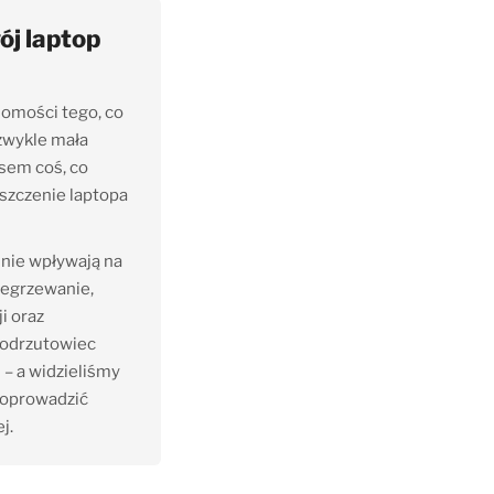
ój laptop
domości tego, co
 zwykle mała
asem coś, co
yszczenie laptopa
lnie wpływają na
zegrzewanie,
i oraz
y odrzutowiec
 – a widzieliśmy
doprowadzić
j.