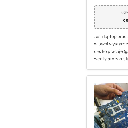
UŻ
co
Jeśli laptop pra
w pełni wystarcz
ciężko pracuje (
wentylatory zasł