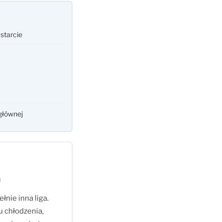
 starcie
głównej
a
łnie inna liga.
 chłodzenia,