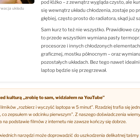
pod łóżko – z zewnątrz wygląda czysto, ale kur
rwacja układu
się wewnątrz układu chłodzenia, zostaje po 
głębiej, często prosto do radiatora, skąd już s
Sam kurz to też nie wszystko. Prawidłowe cz
to przede wszystkim wymiana pasty termopr
procesorze i innych chłodzonych elementach 
graficznej, mostku północnym – oraz wymia
pozostałych układach. Bez tego nawet idealn
laptop będzie się przegrzewał.
ed kulturą „zrobię to sam, widziałem na YouTube”
 filmików „rozbierz i wyczyść laptopa w 5 minut”. Rzadziej trafia się jed
, co zepsułem w odcinku pierwszym”. Z naszego doświadczenia wiemy
a na podstawie filmów z internetu nie zawsze kończy się dobrze.
wiednich narzędzi może doprowadzić do uszkodzenia delikatnej taśmy 