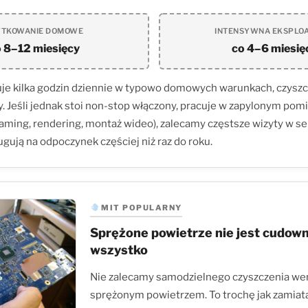
YTKOWANIE DOMOWE
INTENSYWNA EKSPLO
 8–12 miesięcy
co 4–6 miesię
cuje kilka godzin dziennie w typowo domowych warunkach, czyszc
y. Jeśli jednak stoi non-stop włączony, pracuje w zapylonym pom
gaming, rendering, montaż wideo), zalecamy częstsze wizyty w se
ugują na odpoczynek częściej niż raz do roku.
MIT POPULARNY
Sprężone powietrze nie jest cudow
wszystko
Nie zalecamy samodzielnego czyszczenia we
sprężonym powietrzem. To trochę jak zamiat