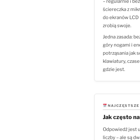
– regularnie i be
ściereczka z mik
do ekranów LCD i
zrobią swoje.
Jedna zasada: be
góry nogami i e
potrząsania jak s
klawiatury, czase
gdzie jest.
NAJCZĘSTSZE 
Jak często na
Odpowiedź jest u
liczby – ale są 