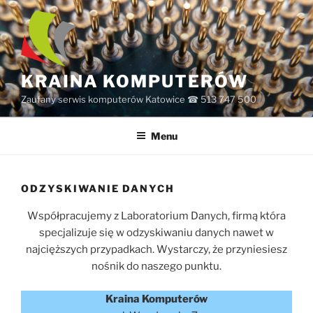
Przejdź
do
treści
KRAINA KOMPUTERÓW
Zaufany serwis komputerów Katowice ☎ 513 747 500
Menu
ODZYSKIWANIE DANYCH
Współpracujemy z Laboratorium Danych, firmą która
specjalizuje się w odzyskiwaniu danych nawet w
najcięższych przypadkach. Wystarczy, że przyniesiesz
nośnik do naszego punktu.
Kraina Komputerów