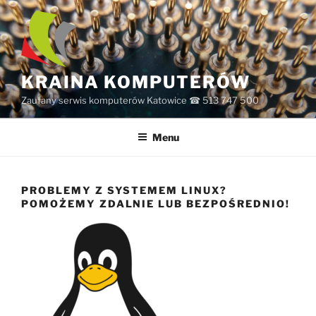
Przejdź
do
treści
KRAINA KOMPUTERÓW
Zaufany serwis komputerów Katowice ☎ 513 747 500
Menu
PROBLEMY Z SYSTEMEM LINUX?
POMOŻEMY ZDALNIE LUB BEZPOŚREDNIO!