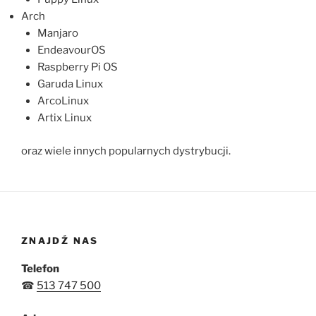
Arch
Manjaro
EndeavourOS
Raspberry Pi OS
Garuda Linux
ArcoLinux
Artix Linux
oraz wiele innych popularnych dystrybucji.
ZNAJDŹ NAS
Telefon
☎
513 747 500