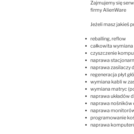
Zajmujemy się serw
firmy AlienWare
Jeżeli masz jakieś
reballing, reflow
całkowita wymiana 
czyszczenie kompu
naprawa stacjonarn
naprawa zasilaczy d
regeneracja płyt g
wymiana kabli w za
wymiana matryc (p
naprawa układów d
naprawa nośników da
naprawa monitorów
programowanie kośc
naprawa komputeró