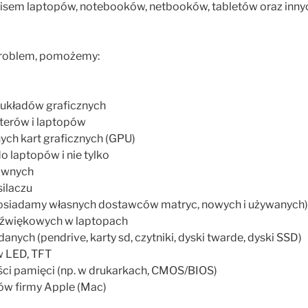
isem laptopów, notebooków, netbooków, tabletów oraz inny
 problem, pomożemy:
układów graficznych
terów i laptopów
ych kart graficznych (GPU)
o laptopów i nie tylko
łównych
silaczu
osiadamy własnych dostawców matryc, nowych i używanych)
źwiękowych w laptopach
nych (pendrive, karty sd, czytniki, dyski twarde, dyski SSD)
 LED, TFT
i pamięci (np. w drukarkach, CMOS/BIOS)
w firmy Apple (Mac)