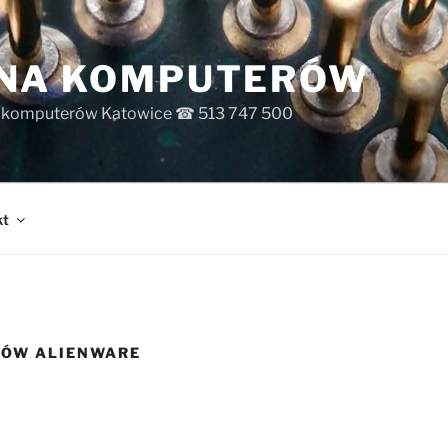
INA KOMPUTERÓW
s komputerów Katowice ☎ 513 747 500
kt
PÓW ALIENWARE