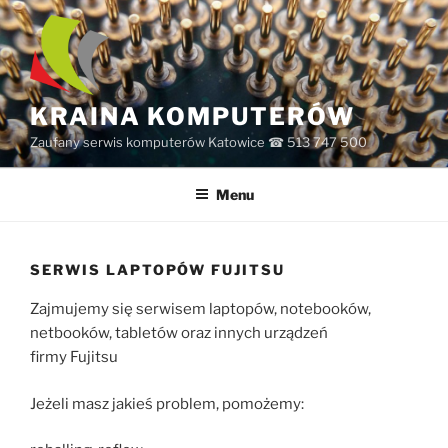
Przejdź
do
treści
KRAINA KOMPUTERÓW
Zaufany serwis komputerów Katowice ☎ 513 747 500
Menu
SERWIS LAPTOPÓW FUJITSU
Zajmujemy się serwisem laptopów, notebooków,
netbooków, tabletów oraz innych urządzeń
firmy Fujitsu
Jeżeli masz jakieś problem, pomożemy: