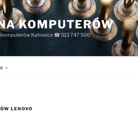
INA KOMPUTERÓW
s komputerów Katowice ☎ 513 747 500
kt
PÓW LENOVO