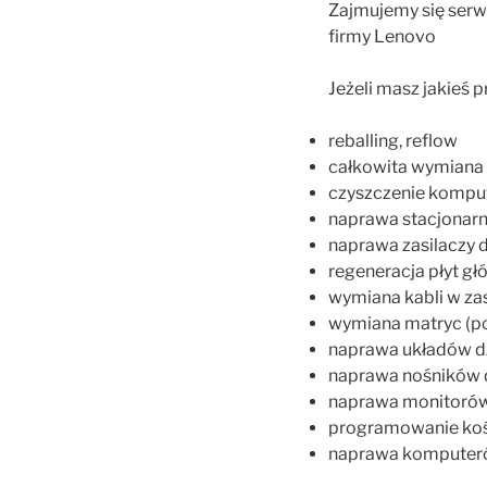
Zajmujemy się serw
firmy Lenovo
Jeżeli masz jakieś
reballing, reflow
całkowita wymiana 
czyszczenie kompu
naprawa stacjonarn
naprawa zasilaczy d
regeneracja płyt g
wymiana kabli w za
wymiana matryc (p
naprawa układów d
naprawa nośników da
naprawa monitorów
programowanie kośc
naprawa komputeró