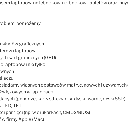
isem laptopów, notebooków, netbooków, tabletów oraz inny
 problem, pomożemy:
układów graficznych
terów i laptopów
ych kart graficznych (GPU)
o laptopów i nie tylko
łównych
silaczu
osiadamy własnych dostawców matryc, nowych i używanych)
źwiękowych w laptopach
nych (pendrive, karty sd, czytniki, dyski twarde, dyski SSD)
 LED, TFT
i pamięci (np. w drukarkach, CMOS/BIOS)
w firmy Apple (Mac)