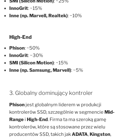
SMI (Silicon Motion)
: ~25%
InnoGrit
: ~15%
Inne (np. Marvell, Realtek)
: ~10%
High-End
Phison
: ~50%
InnoGrit
: ~30%
SMI (Silicon Motion)
: ~15%
Inne (np. Samsung, Marvell)
: ~5%
3. Globalny dominujący kontroler
Phison
jest globalnym liderem w produkcji
kontrolerów SSD, szczególnie w segmencie
Mid-
Range
i
High-End
. Firma ta ma szeroką gamę
kontrolerów, które są stosowane przez wielu
producentów SSD, takich jak
ADATA
,
Kingston
,