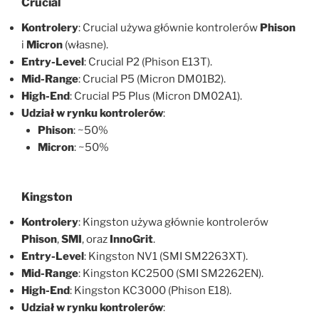
Crucial
Kontrolery
: Crucial używa głównie kontrolerów
Phison
i
Micron
(własne).
Entry-Level
: Crucial P2 (Phison E13T).
Mid-Range
: Crucial P5 (Micron DM01B2).
High-End
: Crucial P5 Plus (Micron DM02A1).
Udział w rynku kontrolerów
:
Phison
: ~50%
Micron
: ~50%
Kingston
Kontrolery
: Kingston używa głównie kontrolerów
Phison
,
SMI
, oraz
InnoGrit
.
Entry-Level
: Kingston NV1 (SMI SM2263XT).
Mid-Range
: Kingston KC2500 (SMI SM2262EN).
High-End
: Kingston KC3000 (Phison E18).
Udział w rynku kontrolerów
: