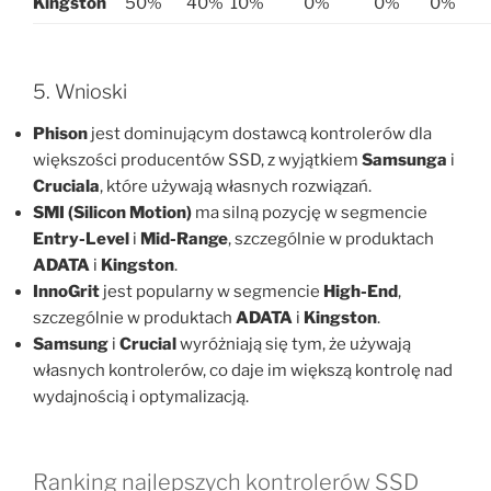
Kingston
50%
40%
10%
0%
0%
0%
5. Wnioski
Phison
jest dominującym dostawcą kontrolerów dla
większości producentów SSD, z wyjątkiem
Samsunga
i
Cruciala
, które używają własnych rozwiązań.
SMI (Silicon Motion)
ma silną pozycję w segmencie
Entry-Level
i
Mid-Range
, szczególnie w produktach
ADATA
i
Kingston
.
InnoGrit
jest popularny w segmencie
High-End
,
szczególnie w produktach
ADATA
i
Kingston
.
Samsung
i
Crucial
wyróżniają się tym, że używają
własnych kontrolerów, co daje im większą kontrolę nad
wydajnością i optymalizacją.
Ranking najlepszych kontrolerów SSD