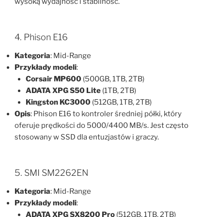
wysoką wydajność i stabilność.
4. Phison E16
Kategoria
: Mid-Range
Przykłady modeli
:
Corsair MP600
(500GB, 1TB, 2TB)
ADATA XPG S50 Lite
(1TB, 2TB)
Kingston KC3000
(512GB, 1TB, 2TB)
Opis
: Phison E16 to kontroler średniej półki, który
oferuje prędkości do 5000/4400 MB/s. Jest często
stosowany w SSD dla entuzjastów i graczy.
5. SMI SM2262EN
Kategoria
: Mid-Range
Przykłady modeli
:
ADATA XPG SX8200 Pro
(512GB, 1TB, 2TB)