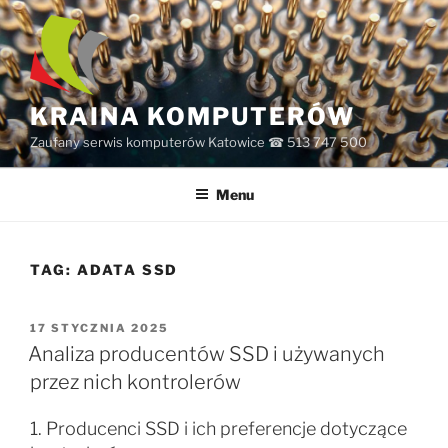
Przejdź
do
treści
KRAINA KOMPUTERÓW
Zaufany serwis komputerów Katowice ☎ 513 747 500
Menu
TAG:
ADATA SSD
OPUBLIKOWANE
17 STYCZNIA 2025
W
Analiza producentów SSD i używanych
przez nich kontrolerów
1. Producenci SSD i ich preferencje dotyczące