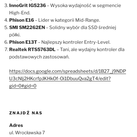
InnoGrit IG5236
– Wysoka wydajność w segmencie
High-End.
Phison E16
– Lider w kategorii Mid-Range.
SMI SM2262EN
– Solidny wybór dla SSD średniej
półki.
Phison E13T
– Najlepszy kontroler Entry-Level.
Realtek RTS5763DL
– Tani, ale wydajny kontroler dla
podstawowych zastosowań.
https://docs.google.com/spreadsheets/d/1B27_j9NDP
U3cNlj2HKcrfpJKHkOf-Oi1DbuuQva2gT4/edit?
gid=0#gid=0
ZNAJDŹ NAS
Adres
ul. Wrocławska 7