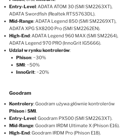
Entry-Level
: ADATA ATOM 30 (SMI SM2263XT),
ADATA Swordfish (Realtek RTS5763DL).
Mid-Range
: ADATA Legend 850 (SMI SM2269XT),
ADATA XPG SX8200 Pro (SMI SM2262EN).
High-End
: ADATA Legend 960 MAX (SMI SM2264),
ADATA Legend 970 PRO (InnoGrit IG5666).
Udział w rynku kontrolerów
:
Phison
: ~30%
SMI
: ~50%
InnoGrit
: ~20%
Goodram
Kontrolery
: Goodram używa głównie kontrolerów
Phison
i
SMI
.
Entry-Level
: Goodram PX500 (SMI SM2263XT).
Mid-Range
: Goodram IRDM Ultimate X (Phison E16).
High-End
: Goodram IRDM Pro (Phison E18).