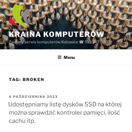
Przejdź
do
treści
KRAINA KOMPUTERÓW
Zaufany serwis komputerów Katowice ☎ 513 747 500
Menu
TAG:
BROKEN
OPUBLIKOWANE
4 PAŹDZIERNIKA 2023
W
Udostępniamy listę dysków SSD na której
można sprawdzić kontroler pamięci, ilość
cachu itp.