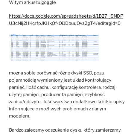
W tym arkuszu goggle
https://docs.google.com/spreadsheets/d/1B27_j9NDP
U3cNlj2HKcrfpJKHkOf-Oi1DbuuQva2gT4/edit#gid=0
można sobie porównać różne dyski SSD, poza
pojemnością wymieniony jest układ kontrolujący
pamięć, ilość cachu, konfigurację kontrolera, rodzaj
użytej pamięci, producenta pamięci, szybkość
zapisu/odczytu, ilość warstw a dodatkowo krótkie opisy
informujące o możliwych problemach z danym
modelem.
Bardzo zalecamy odszukanie dysku który zamierzamy