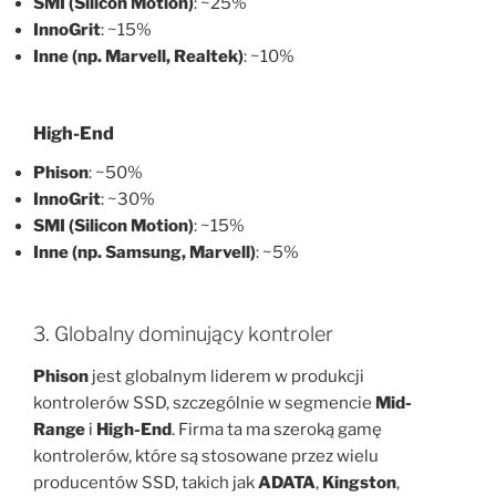
SMI (Silicon Motion)
: ~25%
InnoGrit
: ~15%
Inne (np. Marvell, Realtek)
: ~10%
High-End
Phison
: ~50%
InnoGrit
: ~30%
SMI (Silicon Motion)
: ~15%
Inne (np. Samsung, Marvell)
: ~5%
3. Globalny dominujący kontroler
Phison
jest globalnym liderem w produkcji
kontrolerów SSD, szczególnie w segmencie
Mid-
Range
i
High-End
. Firma ta ma szeroką gamę
kontrolerów, które są stosowane przez wielu
producentów SSD, takich jak
ADATA
,
Kingston
,