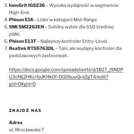
InnoGrit IG5236
– Wysoka wydajność w segmencie
High-End.
Phison E16
– Lider w kategorii Mid-Range.
SMI SM2262EN
– Solidny wybór dla SSD średniej
półki.
Phison E13T
– Najlepszy kontroler Entry-Level.
Realtek RTS5763DL
– Tani, ale wydajny kontroler dla
podstawowych zastosowań.
https://docs.google.com/spreadsheets/d/1B27_j9NDP
U3cNlj2HKcrfpJKHkOf-Oi1DbuuQva2gT4/edit?
gid=0#gid=0
ZNAJDŹ NAS
Adres
ul. Wrocławska 7