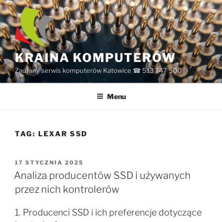
Przejdź
do
treści
KRAINA KOMPUTERÓW
Zaufany serwis komputerów Katowice ☎ 513 747 500
Menu
TAG:
LEXAR SSD
OPUBLIKOWANE
17 STYCZNIA 2025
W
Analiza producentów SSD i używanych
przez nich kontrolerów
1. Producenci SSD i ich preferencje dotyczące