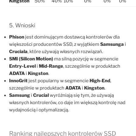
Kingston
50%
40%
10%
0%
0%
0%
5. Wnioski
Phison
jest dominującym dostawcą kontrolerów dla
większości producentów SSD, z wyjątkiem
Samsunga
i
Cruciala
, które używają własnych rozwiązań.
SMI (Silicon Motion)
ma silną pozycję w segmencie
Entry-Level
i
Mid-Range
, szczególnie w produktach
ADATA
i
Kingston
.
InnoGrit
jest popularny w segmencie
High-End
,
szczególnie w produktach
ADATA
i
Kingston
.
Samsung
i
Crucial
wyróżniają się tym, że używają
własnych kontrolerów, co daje im większą kontrolę nad
wydajnością i optymalizacją.
Ranking najlepszych kontrolerów SSD