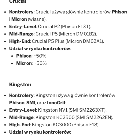
Crucial
Kontrolery
: Crucial używa głównie kontrolerów
Phison
i
Micron
(własne).
Entry-Level
: Crucial P2 (Phison E13T).
Mid-Range
: Crucial P5 (Micron DM01B2).
High-End
: Crucial P5 Plus (Micron DM02A1).
Udział w rynku kontrolerów
:
Phison
: ~50%
Micron
: ~50%
Kingston
Kontrolery
: Kingston używa głównie kontrolerów
Phison
,
SMI
, oraz
InnoGrit
.
Entry-Level
: Kingston NV1 (SMI SM2263XT).
Mid-Range
: Kingston KC2500 (SMI SM2262EN).
High-End
: Kingston KC3000 (Phison E18).
Udział w rynku kontrolerów
: