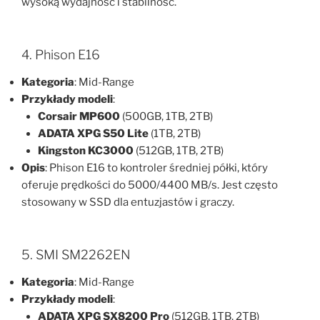
wysoką wydajność i stabilność.
4. Phison E16
Kategoria
: Mid-Range
Przykłady modeli
:
Corsair MP600
(500GB, 1TB, 2TB)
ADATA XPG S50 Lite
(1TB, 2TB)
Kingston KC3000
(512GB, 1TB, 2TB)
Opis
: Phison E16 to kontroler średniej półki, który
oferuje prędkości do 5000/4400 MB/s. Jest często
stosowany w SSD dla entuzjastów i graczy.
5. SMI SM2262EN
Kategoria
: Mid-Range
Przykłady modeli
:
ADATA XPG SX8200 Pro
(512GB, 1TB, 2TB)