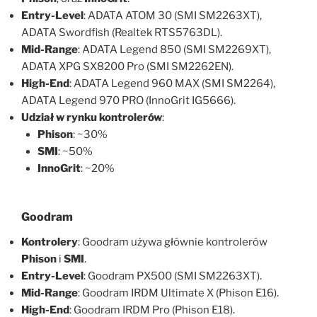
Entry-Level
: ADATA ATOM 30 (SMI SM2263XT),
ADATA Swordfish (Realtek RTS5763DL).
Mid-Range
: ADATA Legend 850 (SMI SM2269XT),
ADATA XPG SX8200 Pro (SMI SM2262EN).
High-End
: ADATA Legend 960 MAX (SMI SM2264),
ADATA Legend 970 PRO (InnoGrit IG5666).
Udział w rynku kontrolerów
:
Phison
: ~30%
SMI
: ~50%
InnoGrit
: ~20%
Goodram
Kontrolery
: Goodram używa głównie kontrolerów
Phison
i
SMI
.
Entry-Level
: Goodram PX500 (SMI SM2263XT).
Mid-Range
: Goodram IRDM Ultimate X (Phison E16).
High-End
: Goodram IRDM Pro (Phison E18).