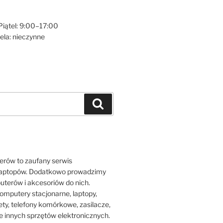
iątel: 9:00–17:00
ela: nieczynne
Szukaj
rów to zaufany serwis
laptopów. Dodatkowo prowadzimy
terów i akcesoriów do nich.
mputery stacjonarne, laptopy,
lety, telefony komórkowe, zasilacze,
e innych sprzętów elektronicznych.