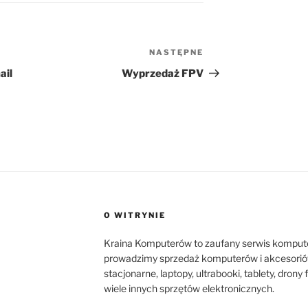
NASTĘPNE
Następny
wpis
ail
Wyprzedaż FPV
O WITRYNIE
Kraina Komputerów to zaufany serwis komput
prowadzimy sprzedaż komputerów i akcesorió
stacjonarne, laptopy, ultrabooki, tablety, dron
wiele innych sprzętów elektronicznych.