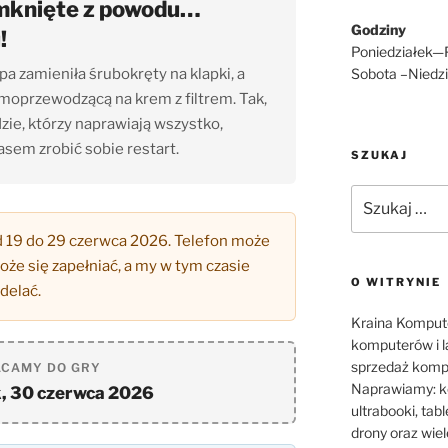
knięte z powodu…
Godziny
!
Poniedziałek—P
Sobota –Niedzi
pa zamieniła śrubokręty na klapki, a
moprzewodzącą na krem z filtrem. Tak,
zie, którzy naprawiają wszystko,
sem zrobić sobie restart.
SZUKAJ
Szukaj:
 19 do 29 czerwca 2026. Telefon może
że się zapełniać, a my w tym czasie
O WITRYNIE
delać.
Kraina Kompute
komputerów i 
sprzedaż kompu
CAMY DO GRY
Naprawiamy: ko
, 30 czerwca 2026
ultrabooki, tab
drony oraz wiel