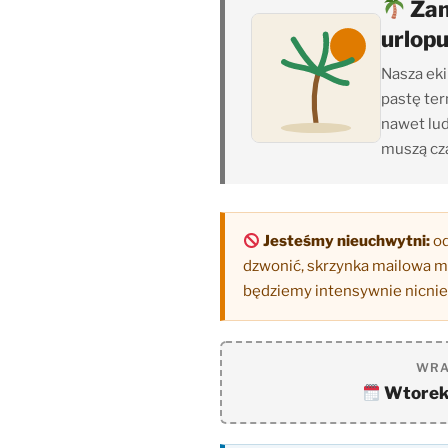
Zam
urlopu
Nasza eki
pastę ter
nawet lud
muszą cza
Jesteśmy nieuchwytni:
od
dzwonić, skrzynka mailowa mo
będziemy intensywnie nicnie
WRA
Wtorek