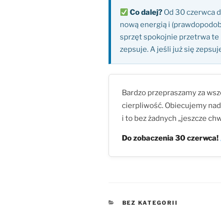
Co dalej?
Od 30 czerwca d
nową energią i (prawdopodob
sprzęt spokojnie przetrwa te 
zepsuje. A jeśli już się zepsu
Bardzo przepraszamy za wsze
cierpliwość. Obiecujemy nadr
i to bez żadnych „jeszcze chwi
Do zobaczenia 30 czerwca!
KATEGORIE
BEZ KATEGORII