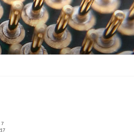
 7
217