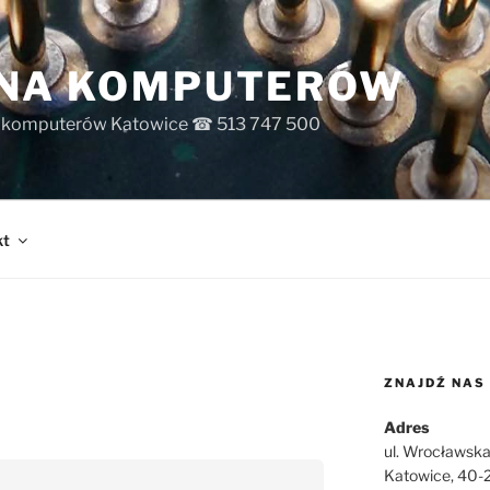
INA KOMPUTERÓW
s komputerów Katowice ☎ 513 747 500
kt
ZNAJDŹ NAS
Adres
ul. Wrocławska
Katowice, 40-