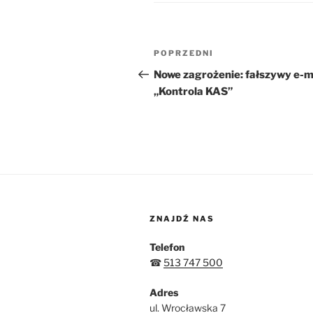
Nawigacja
Poprzedni
POPRZEDNI
wpisu
wpis
Nowe zagrożenie: fałszywy e-m
„Kontrola KAS”
ZNAJDŹ NAS
Telefon
☎
513 747 500
Adres
ul. Wrocławska 7