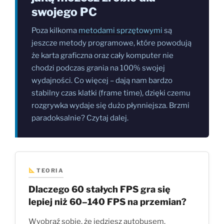
swojego PC
Poza kilkoma
metodami sprzętowymi
są
jeszcze metody programowe, które powodują
że karta graficzna oraz cały komputer nie
chodzi podczas grania na 100% swojej
wydajności. Co więcej – dają nam bardzo
stabilny czas klatki (frame time), dzięki czemu
rozgrywka wydaje się dużo płynniejsza. Brzmi
paradoksalnie? Czytaj dalej.
TEORIA
Dlaczego 60 stałych FPS gra się
lepiej niż 60–140 FPS na przemian?
Wyobraź sobie, że jedziesz autobusem.