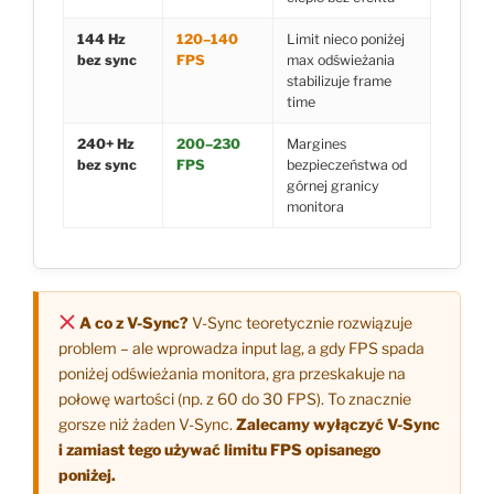
144 Hz
120–140
Limit nieco poniżej
bez sync
FPS
max odświeżania
stabilizuje frame
time
240+ Hz
200–230
Margines
bez sync
FPS
bezpieczeństwa od
górnej granicy
monitora
A co z V-Sync?
V-Sync teoretycznie rozwiązuje
problem – ale wprowadza input lag, a gdy FPS spada
poniżej odświeżania monitora, gra przeskakuje na
połowę wartości (np. z 60 do 30 FPS). To znacznie
gorsze niż żaden V-Sync.
Zalecamy wyłączyć V-Sync
i zamiast tego używać limitu FPS opisanego
poniżej.