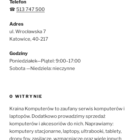
Telefon
☎
513 747 500
Adres
ul. Wrocławska 7
Katowice, 40-217
Godziny
Poniedziałek—Piątel: 9:00–17:00
Sobota —Niedziela: nieczynne
O WITRYNIE
Kraina Komputerów to zaufany serwis komputerów i
laptopów. Dodatkowo prowadzimy sprzedaż
komputerów i akcesoriów do nich. Naprawiamy:
komputery stacjonarne, laptopy, ultrabooki, tablety,
drony fpv, zasilacze, wzmacniacze oraz wiele innych