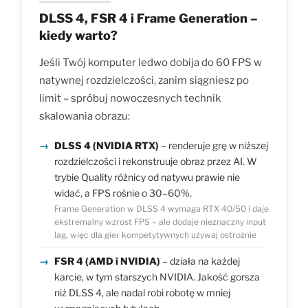
DLSS 4, FSR 4 i Frame Generation –
kiedy warto?
Jeśli Twój komputer ledwo dobija do 60 FPS w
natywnej rozdzielczości, zanim siągniesz po
limit – spróbuj nowoczesnych technik
skalowania obrazu:
DLSS 4 (NVIDIA RTX)
– renderuje grę w niższej
rozdzielczości i rekonstruuje obraz przez AI. W
trybie Quality różnicy od natywu prawie nie
widać, a FPS rośnie o 30–60%.
Frame Generation w DLSS 4 wymaga RTX 40/50 i daje
ekstremalny wzrost FPS – ale dodaje nieznaczny input
lag, więc dla gier kompetytywnych używaj ostrożnie
FSR 4 (AMD i NVIDIA)
– działa na każdej
karcie, w tym starszych NVIDIA. Jakość gorsza
niż DLSS 4, ale nadal robi robotę w mniej