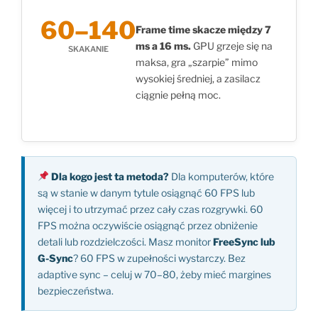
60–140
Frame time skacze między 7
ms a 16 ms.
GPU grzeje się na
SKAKANIE
maksa, gra „szarpie” mimo
wysokiej średniej, a zasilacz
ciągnie pełną moc.
Dla kogo jest ta metoda?
Dla komputerów, które
są w stanie w danym tytule osiągnąć 60 FPS lub
więcej i to utrzymać przez cały czas rozgrywki. 60
FPS można oczywiście osiągnąć przez obniżenie
detali lub rozdzielczości. Masz monitor
FreeSync lub
G-Sync
? 60 FPS w zupełności wystarczy. Bez
adaptive sync – celuj w 70–80, żeby mieć margines
bezpieczeństwa.