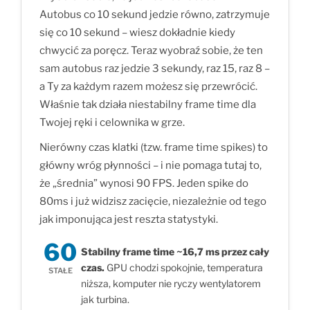
Autobus co 10 sekund jedzie równo, zatrzymuje
się co 10 sekund – wiesz dokładnie kiedy
chwycić za poręcz. Teraz wyobraź sobie, że ten
sam autobus raz jedzie 3 sekundy, raz 15, raz 8 –
a Ty za każdym razem możesz się przewrócić.
Właśnie tak działa niestabilny frame time dla
Twojej ręki i celownika w grze.
Nierówny czas klatki (tzw. frame time spikes) to
główny wróg płynności – i nie pomaga tutaj to,
że „średnia” wynosi 90 FPS. Jeden spike do
80ms i już widzisz zacięcie, niezależnie od tego
jak imponująca jest reszta statystyki.
60
Stabilny frame time ~16,7 ms przez cały
czas.
GPU chodzi spokojnie, temperatura
STAŁE
niższa, komputer nie ryczy wentylatorem
jak turbina.