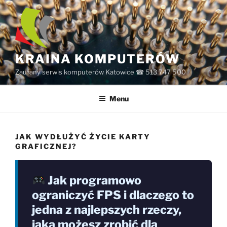
Przejdź
do
treści
KRAINA KOMPUTERÓW
Zaufany serwis komputerów Katowice ☎ 513 747 500
Menu
JAK WYDŁUŻYĆ ŻYCIE KARTY
GRAFICZNEJ?
Jak programowo
ograniczyć FPS i dlaczego to
jedna z najlepszych rzeczy,
jaką możesz zrobić dla