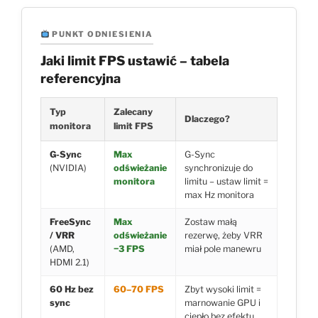
PUNKT ODNIESIENIA
Jaki limit FPS ustawić – tabela
referencyjna
Typ
Zalecany
Dlaczego?
monitora
limit FPS
G-Sync
Max
G-Sync
(NVIDIA)
odświeżanie
synchronizuje do
monitora
limitu – ustaw limit =
max Hz monitora
FreeSync
Max
Zostaw małą
/ VRR
odświeżanie
rezerwę, żeby VRR
(AMD,
−3 FPS
miał pole manewru
HDMI 2.1)
60 Hz bez
60–70 FPS
Zbyt wysoki limit =
sync
marnowanie GPU i
ciepło bez efektu