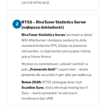
zacznij od tej opcji.
RTSS – RivaTuner Statistics Server
2
(najlepsza dokładność)
RivaTuner Statistics Server
(wchodzi w skład
MSI Afterburner i dostępny osobno) to złoty
standard limiterów FPS. Działa na poziomie
sterownika, co daje bardzo precyzyjną i równą
pracę frame timera.
Wystarczy zainstalować, ustawić wartość w
polu
„Framerate limit”
i zapomnieć – działa
globalnie dla wszystkich gier albo per-aplikacja.
Bonus 2026:
RTSS obsługuje teraz tryb
Scanline Sync
, który eliminuje tearing bez V-
Sync – warto sprawdzić na starszych
monitorach bez VRR.